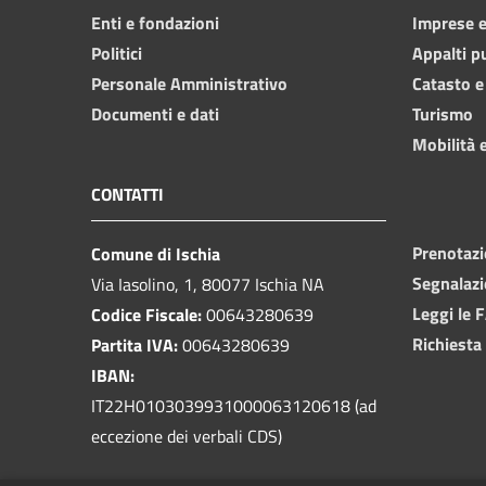
Enti e fondazioni
Imprese 
Politici
Appalti p
Personale Amministrativo
Catasto e
Documenti e dati
Turismo
Mobilità e
CONTATTI
Prenotaz
Comune di Ischia
Segnalazi
Via Iasolino, 1, 80077 Ischia NA
Leggi le 
Codice Fiscale:
00643280639
Richiesta
Partita IVA:
00643280639
IBAN:
IT22H0103039931000063120618 (ad
eccezione dei verbali CDS)