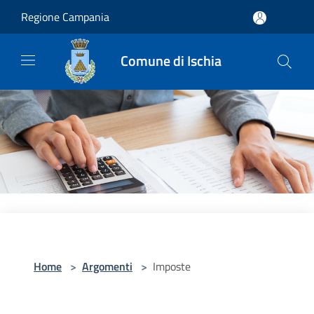
Salta al contenuto principale
Regione Campania
Comune di Ischia
Home
>
Argomenti
>
Imposte